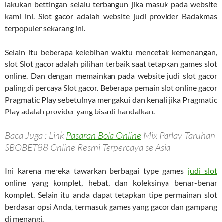
lakukan bettingan selalu terbangun jika masuk pada website
kami ini. Slot gacor adalah website judi provider Badakmas
terpopuler sekarang ini.
Selain itu beberapa kelebihan waktu mencetak kemenangan,
slot Slot gacor adalah pilihan terbaik saat tetapkan games slot
online. Dan dengan memainkan pada website judi slot gacor
paling di percaya Slot gacor. Beberapa pemain slot online gacor
Pragmatic Play sebetulnya mengakui dan kenali jika Pragmatic
Play adalah provider yang bisa di handalkan.
Baca Juga : Link
Pasaran Bola Online
Mix Parlay Taruhan
SBOBET88 Online Resmi Terpercaya se Asia
Ini karena mereka tawarkan berbagai type games
judi slot
online yang komplet, hebat, dan koleksinya benar-benar
komplet. Selain itu anda dapat tetapkan tipe permainan slot
berdasar opsi Anda, termasuk games yang gacor dan gampang
di menangi.