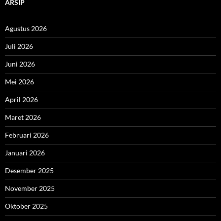
ARSIP
Agustus 2026
Juli 2026
Juni 2026
Mei 2026
April 2026
Maret 2026
Februari 2026
Januari 2026
Desember 2025
November 2025
Oktober 2025