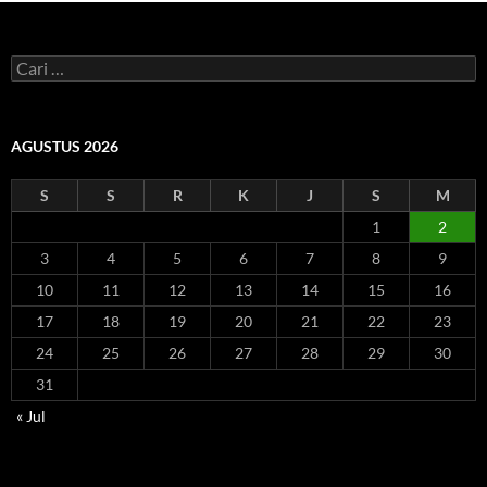
C
a
r
i
u
AGUSTUS 2026
n
t
S
S
R
K
J
S
M
u
k
1
2
:
3
4
5
6
7
8
9
10
11
12
13
14
15
16
17
18
19
20
21
22
23
24
25
26
27
28
29
30
31
« Jul