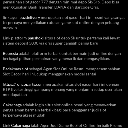
permainan slot gacor 777 dengan minimal depo 5k/5rb. Depo bisa
menggunakan Bank Transfer, DANA dan Barcode Qris.
link agen
buzdelivery
merupakan slot gacor hari ini resmi yang sangat
terpercaya menyediakan ratusan game slot online dengan peluang
maxwin
Link platform
paushoki
situs slot depo 5k untuk pertama kali lewat
sistem deposit 5000 via qris super canggih paling baru
Betnesia
adalah platform terbaik untuk bermain judi online dengan
berbagai pilihan permainan yang menarik dan mengasyikkan.
Badakmas slot
sebagai Agen Slot Online Resmi mempersembahkan
Slot Gacor hari ini, cukup menggunakan modal santai
https://roncoparts.com
merupakan situs slot gacor hari ini dengan
RTP live tertinggi gampang menang yang menjamin setiap user akan
mendapatkan
Cakarnaga
adalah login situs slot online resmi yang menawarkan
pengalaman bermain terbaik bagi para penggemar judi slot
terpercaya akses mudah
Link
Cakarnaga
ialah Agen Judi Game Bo Slot Online Terbaik Promo