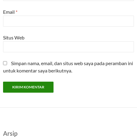
Email
*
Situs Web
Simpan nama, email, dan situs web saya pada peramban ini
untuk komentar saya berikutnya.
Arsip