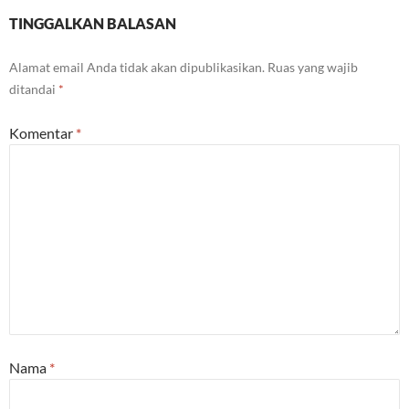
TINGGALKAN BALASAN
Alamat email Anda tidak akan dipublikasikan.
Ruas yang wajib
ditandai
*
Komentar
*
Nama
*