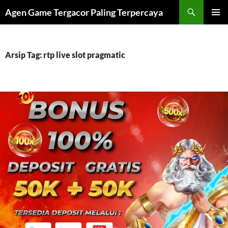
Langsung
Cari
Agen Game Tergacor Paling Terpercaya
ke
MENU
isi
UTAMA
Arsip Tag: rtp live slot pragmatic