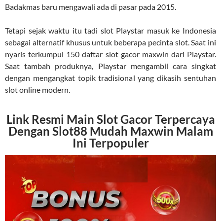
Badakmas baru mengawali ada di pasar pada 2015.
Tetapi sejak waktu itu tadi slot Playstar masuk ke Indonesia
sebagai alternatif khusus untuk beberapa pecinta slot. Saat ini
nyaris terkumpul 150 daftar slot gacor maxwin dari Playstar.
Saat tambah produknya, Playstar mengambil cara singkat
dengan mengangkat topik tradisional yang dikasih sentuhan
slot online modern.
Link Resmi Main Slot Gacor Terpercaya
Dengan Slot88 Mudah Maxwin Malam
Ini Terpopuler