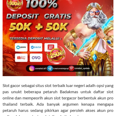
Slot gacor sebagai situs slot terbaik luar negeri adalh opsi yang
pas unukt beberapa petaruh Badakmas untuk daftar slot
online dan mempeorlh akun slot tergacor berbentuk akun pro
thailand terbaik. Ada banyak argumen kenapa mengapa
petaruh harus sedang pikirkan agar peroleh akses akun pro