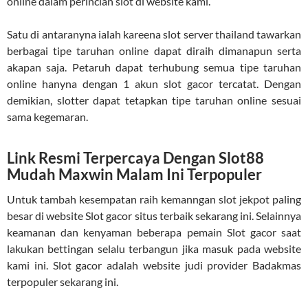
online dalam perincian slot di website kami.
Satu di antaranyna ialah kareena slot server thailand tawarkan
berbagai tipe taruhan online dapat diraih dimanapun serta
akapan saja. Petaruh dapat terhubung semua tipe taruhan
online hanyna dengan 1 akun slot gacor tercatat. Dengan
demikian, slotter dapat tetapkan tipe taruhan online sesuai
sama kegemaran.
Link Resmi Terpercaya Dengan Slot88
Mudah Maxwin Malam Ini Terpopuler
Untuk tambah kesempatan raih kemanngan slot jekpot paling
besar di website Slot gacor situs terbaik sekarang ini. Selainnya
keamanan dan kenyaman beberapa pemain Slot gacor saat
lakukan bettingan selalu terbangun jika masuk pada website
kami ini. Slot gacor adalah website judi provider Badakmas
terpopuler sekarang ini.