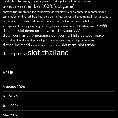
bandar bola terpercaya
bandar poker
bandar poker online
bola online
bonus new member 100% (slot game)
daftar situs judi slot online terpercaya
daftar slot via dana
game bola
game poker
game poker online
judi bola
judi bola online
judi poker
judi slot online
link slot terbaru
main bola
main poker
online slot
pasaran bola
poker online
situs bola
slot88
situs judi slot online gampang menang bonus new member 100
situs poker
slot dana
slot demo pg
slot gacor
slot gacor 777
slot gacor gampang menang
slot gacor hari ini
slot gacor maxwin
slot judi online
slot online lapak pusat
slot online pragmatic play indonesia
slot online terbaik
slot resmi
slot terbaru
slot online terpercaya
slot thailand
slot terpercaya
ARSIP
Agustus 2026
Juli 2026
Juni 2026
Mei 2026