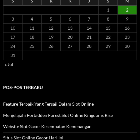
S
S
R
K
J
S
M
u
k
1
2
:
3
4
5
6
7
8
9
10
11
12
13
14
15
16
17
18
19
20
21
22
23
24
25
26
27
28
29
30
31
« Jul
POS-POS TERBARU
Feature Terbaik Yang Tersaji Dalam Slot Online
Menjelajahi Forbidden Forest Slot Online Kingdoms Rise
Website Slot Gacor Kesempatan Kemenangan
Situs Slot Online Gacor Hari Ini