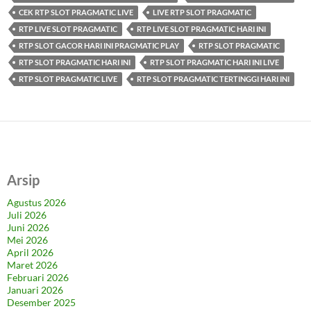
CEK RTP SLOT PRAGMATIC LIVE
LIVE RTP SLOT PRAGMATIC
RTP LIVE SLOT PRAGMATIC
RTP LIVE SLOT PRAGMATIC HARI INI
RTP SLOT GACOR HARI INI PRAGMATIC PLAY
RTP SLOT PRAGMATIC
RTP SLOT PRAGMATIC HARI INI
RTP SLOT PRAGMATIC HARI INI LIVE
RTP SLOT PRAGMATIC LIVE
RTP SLOT PRAGMATIC TERTINGGI HARI INI
Arsip
Agustus 2026
Juli 2026
Juni 2026
Mei 2026
April 2026
Maret 2026
Februari 2026
Januari 2026
Desember 2025