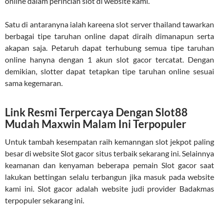
online dalam perincian slot di website kami.
Satu di antaranyna ialah kareena slot server thailand tawarkan
berbagai tipe taruhan online dapat diraih dimanapun serta
akapan saja. Petaruh dapat terhubung semua tipe taruhan
online hanyna dengan 1 akun slot gacor tercatat. Dengan
demikian, slotter dapat tetapkan tipe taruhan online sesuai
sama kegemaran.
Link Resmi Terpercaya Dengan Slot88
Mudah Maxwin Malam Ini Terpopuler
Untuk tambah kesempatan raih kemanngan slot jekpot paling
besar di website Slot gacor situs terbaik sekarang ini. Selainnya
keamanan dan kenyaman beberapa pemain Slot gacor saat
lakukan bettingan selalu terbangun jika masuk pada website
kami ini. Slot gacor adalah website judi provider Badakmas
terpopuler sekarang ini.