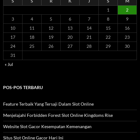
S
S
R
K
J
S
M
u
k
1
2
:
3
4
5
6
7
8
9
10
11
12
13
14
15
16
17
18
19
20
21
22
23
24
25
26
27
28
29
30
31
« Jul
POS-POS TERBARU
Feature Terbaik Yang Tersaji Dalam Slot Online
Menjelajahi Forbidden Forest Slot Online Kingdoms Rise
Website Slot Gacor Kesempatan Kemenangan
Situs Slot Online Gacor Hari Ini