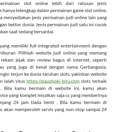
ermainan slot online lebih dari ratusan jenis
k hanya telengkap dalam permainan game slot online,
a menyediakan jenis permainan judi online lain yang
gan bettor dunia. Jenis permainan judi satu ini cocok
kan saat sedang bersantai.
yang memiliki full-integrated entertainment dengan
hiburan. Pilihlah website judi online yang memang
rekam jejak dan review bagus di internet, seperti
au yang juga di kenal dengan nama Gerbangasia.
ingin terjun ke dunia taruhan slots, yakinkan website
n ialah situs
https://paushoki-biru.com
slots terbaik
t. Bila kamu bermain di website ini, kamu akan
ice yang komplet misalkan saja cs yang memberinya
anjang 24 jam tiada henti . Bila kamu bermain di
mu akan memperoleh servis yang non-stop sampai 24