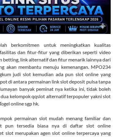
elah berkomitmen untuk meningkatkan kualitas
fasilitas dan fitur-fitur yang diberikan seperti video
 betting, link alternatif dan fitur menarik lainnya dari
ang akan membantu menuju kemenangan. MPO234
gkum judi slot kemudian ada pun slot online yang
kpot di antara permainan link slot deposit pulsa tanpa
umayan banyak peminat nya ketika ini, tidak boleh
dua kelompok qqslot alternatif terpopuler yakni slot
ogel online sgp hk.
ompok permainan slot mudah menang familiar dan
t pun tersedia biasa nya di daftar slot online
et slot merupakan agen slot online terpercaya yang