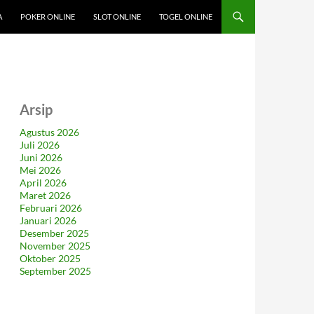
A
POKER ONLINE
SLOT ONLINE
TOGEL ONLINE
Arsip
Agustus 2026
Juli 2026
Juni 2026
Mei 2026
April 2026
Maret 2026
Februari 2026
Januari 2026
Desember 2025
November 2025
Oktober 2025
September 2025