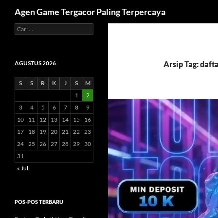
Cari
Agen Game Tergacor Paling Terpercaya
C
Langsung
a
ke
r
isi
i
u
AGUSTUS 2026
Arsip Tag: dafta
n
t
S
S
R
K
J
S
M
u
1
2
k
:
3
4
5
6
7
8
9
10
11
12
13
14
15
16
17
18
19
20
21
22
23
24
25
26
27
28
29
30
31
« Jul
POS-POS TERBARU