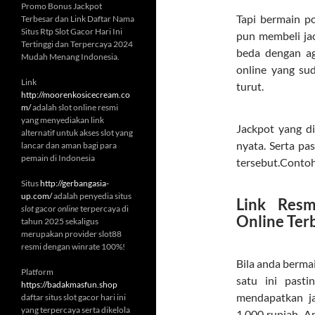
Promo Bonus Jackpot
Tapi bermain p
Terbesar dan Link Daftar Nama
Situs Rtp Slot Gacor Hari Ini
pun membeli jac
Tertinggi dan Terpercaya 2024
beda dengan ag
Mudah Menang Indonesia.
online yang su
Link
turut.
http://moorenkosicecream.co
m/
adalah slot online resmi
yang menyediakan link
Jackpot yang di
alternatif untuk akses slot yang
nyata. Serta pa
lancar dan aman bagi para
pemain di Indonesia
tersebut.Contoh 
Situs
http://gerbangasia-
up.com/
adalah penyedia situs
Link Resm
slot
gacor
online
terpercaya di
Online Ter
tahun 2025 sekaligus
merupakan provider slot88
resmi dengan winrate 100%!
Bila anda berma
Platform
satu ini past
https://badakmasfun.shop
mendapatkan ja
daftar situs slot gacor hari ini
yang terpercaya serta dikelola
1.000 rupiah. 