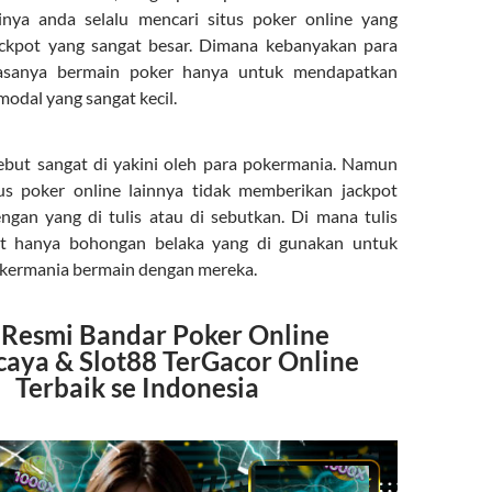
tinya anda selalu mencari situs poker online yang
ckpot yang sangat besar. Dimana kebanyakan para
iasanya bermain poker hanya untuk mendapatkan
odal yang sangat kecil.
ebut sangat di yakini oleh para pokermania. Namun
us poker online lainnya tidak memberikan jackpot
ngan yang di tulis atau di sebutkan. Di mana tulis
ut hanya bohongan belaka yang di gunakan untuk
okermania bermain dengan mereka.
 Resmi Bandar Poker Online
caya & Slot88 TerGacor Online
Terbaik se Indonesia