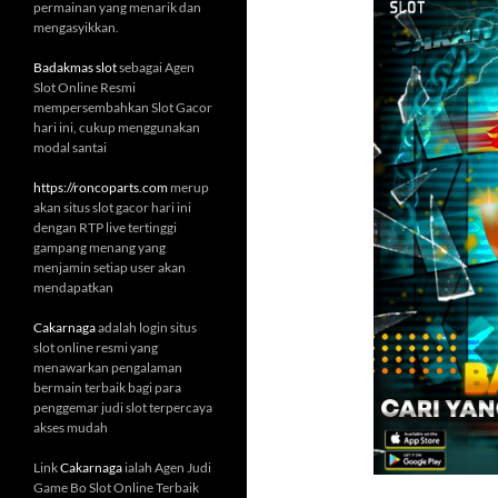
permainan yang menarik dan
mengasyikkan.
Badakmas slot
sebagai Agen
Slot Online Resmi
mempersembahkan Slot Gacor
hari ini, cukup menggunakan
modal santai
https://roncoparts.com
merup
akan situs slot gacor hari ini
dengan RTP live tertinggi
gampang menang yang
menjamin setiap user akan
mendapatkan
Cakarnaga
adalah login situs
slot online resmi yang
menawarkan pengalaman
bermain terbaik bagi para
penggemar judi slot terpercaya
akses mudah
Link
Cakarnaga
ialah Agen Judi
Game Bo Slot Online Terbaik