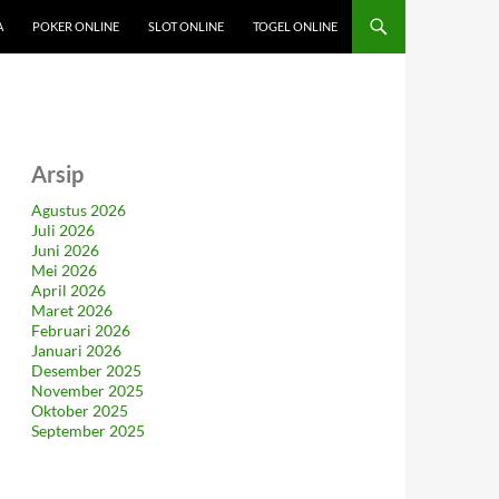
A
POKER ONLINE
SLOT ONLINE
TOGEL ONLINE
Arsip
Agustus 2026
Juli 2026
Juni 2026
Mei 2026
April 2026
Maret 2026
Februari 2026
Januari 2026
Desember 2025
November 2025
Oktober 2025
September 2025