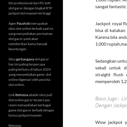
tim professional dari PG Soft
sangat fantastic
slot gacor dengan tingkat RTP
jackpot slot maxwin tertinggi
Jackpot royal f
Agen
Paushoki
merupakan
situs slot online terbaik saat ini,
bisa di katakan
yang menyediakan permainan
Karena bila and
slot gacor pasti akan
1.000 rupiah,ma
memberikan kamu banyak
keuntungan.
Situs
gerbangasia
slot gacor
Sedangkan untuk
hari ini paling terpercaya
sekali untuk d
paling terbaru di tahun 2024
straight flus
yang menyediakan game slot
online digemari oleh pecinta
memperoleh 1,2 
slot online..
Link
Betnesia
adalah situs judi
Baca Juga : L
slot online gacor terpercaya
Dengan Jackpot
resmi menyediakan berbagai
game slot gacor terbaik dengan
bonus jackpot maxwin
Wow jackpot y
Betnesia