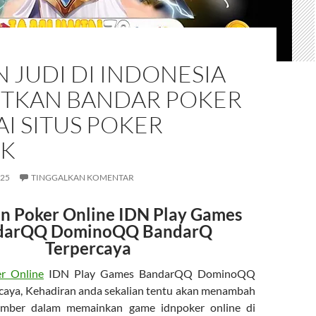
 JUDI DI INDONESIA
ITKAN BANDAR POKER
I SITUS POKER
IK
025
TINGGALKAN KOMENTAR
in Poker Online IDN Play Games
darQQ DominoQQ BandarQ
Terpercaya
r Online
IDN Play Games BandarQQ DominoQQ
caya, Kehadiran anda sekalian tentu akan menambah
mber dalam memainkan game idnpoker online di