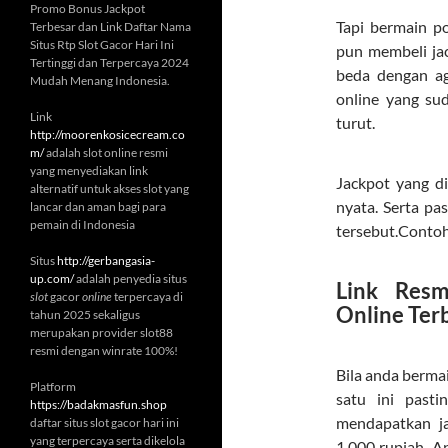
Promo Bonus Jackpot
Tapi bermain p
Terbesar dan Link Daftar Nama
Situs Rtp Slot Gacor Hari Ini
pun membeli jac
Tertinggi dan Terpercaya 2024
beda dengan ag
Mudah Menang Indonesia.
online yang su
Link
turut.
http://moorenkosicecream.co
m/
adalah slot online resmi
yang menyediakan link
Jackpot yang di
alternatif untuk akses slot yang
nyata. Serta pa
lancar dan aman bagi para
pemain di Indonesia
tersebut.Contoh 
Situs
http://gerbangasia-
up.com/
adalah penyedia situs
Link Resm
slot
gacor
online
terpercaya di
Online Ter
tahun 2025 sekaligus
merupakan provider slot88
resmi dengan winrate 100%!
Bila anda berma
Platform
satu ini past
https://badakmasfun.shop
mendapatkan ja
daftar situs slot gacor hari ini
yang terpercaya serta dikelola
1.000 rupiah. 