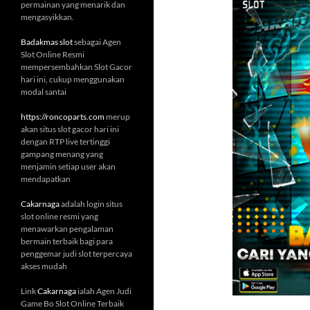
permainan yang menarik dan
mengasyikkan.
Badakmas slot
sebagai Agen
Slot Online Resmi
mempersembahkan Slot Gacor
hari ini, cukup menggunakan
modal santai
https://roncoparts.com
merup
akan situs slot gacor hari ini
dengan RTP live tertinggi
gampang menang yang
menjamin setiap user akan
mendapatkan
Cakarnaga
adalah login situs
slot online resmi yang
menawarkan pengalaman
bermain terbaik bagi para
penggemar judi slot terpercaya
akses mudah
Link
Cakarnaga
ialah Agen Judi
Game Bo Slot Online Terbaik