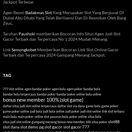
Jackpot Terbesar.
Agen Resmi
Badakmas Slot
Yang Merupakan Slot Yang Berpusat DI
Dubai Abu Dhabi Yang Telah Berlisensi Dan Di Resmikan Oleh Bang
Zeus..
Taruhan
Paushoki
memberikan Bocoran Info Situs Agen Judi Slot
Gacor Terbaik dan Terpercaya No 1 2024 Mudah Menang.
Link
Semongkobet
Memberikan Bocoran Link Slot Online Gacor
Terbaik dan Terpercaya 2024 Gampang Menang Jackpot.
TAG
777 slot online
agen bandar poker
agen bola
agen poker
bandar bola
bandar bola terpercaya
bandar poker
bandar poker online
bola online
bonus new member 100% (slot game)
daftar situs judi slot online terpercaya
daftar slot via dana
game bola
game poker
game poker online
judi bola
judi bola online
judi poker
judi slot online
link slot terbaru
main bola
main poker
online slot
pasaran bola
poker online
situs bola
slot88
situs judi slot online gampang menang bonus new member 100
situs poker
slot dana
slot demo pg
slot gacor
slot gacor 777