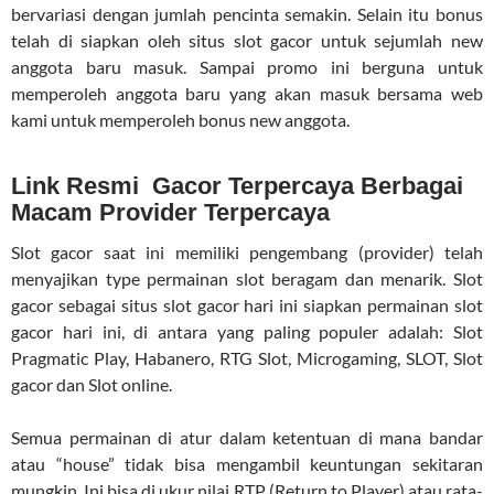
bervariasi dengan jumlah pencinta semakin. Selain itu bonus
telah di siapkan oleh situs slot gacor untuk sejumlah new
anggota baru masuk. Sampai promo ini berguna untuk
memperoleh anggota baru yang akan masuk bersama web
kami untuk memperoleh bonus new anggota.
Link Resmi Gacor Terpercaya Berbagai
Macam Provider Terpercaya
Slot gacor saat ini memiliki pengembang (provider) telah
menyajikan type permainan slot beragam dan menarik. Slot
gacor sebagai situs slot gacor hari ini siapkan permainan slot
gacor hari ini, di antara yang paling populer adalah: Slot
Pragmatic Play, Habanero, RTG Slot, Microgaming, SLOT, Slot
gacor dan Slot online.
Semua permainan di atur dalam ketentuan di mana bandar
atau “house” tidak bisa mengambil keuntungan sekitaran
mungkin. Ini bisa di ukur nilai RTP (Return to Player) atau rata-