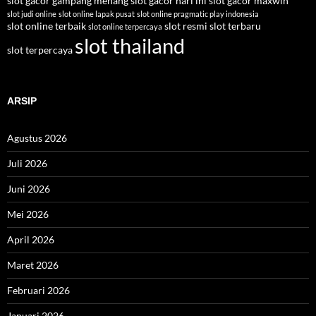
slot gacor gampang menang
slot gacor hari ini
slot gacor maxwin
slot judi online
slot online lapak pusat
slot online pragmatic play indonesia
slot online terbaik
slot resmi
slot terbaru
slot online terpercaya
slot thailand
slot terpercaya
ARSIP
Agustus 2026
Juli 2026
Juni 2026
Mei 2026
April 2026
Maret 2026
Februari 2026
Januari 2026