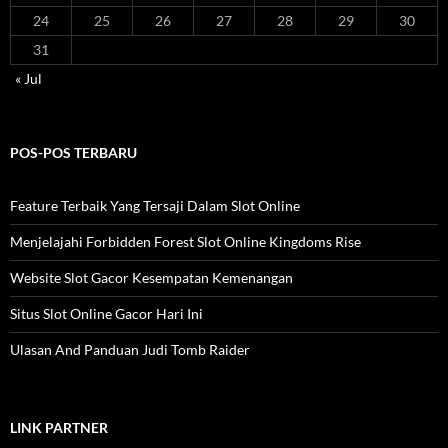
24
25
26
27
28
29
30
31
« Jul
POS-POS TERBARU
Feature Terbaik Yang Tersaji Dalam Slot Online
Menjelajahi Forbidden Forest Slot Online Kingdoms Rise
Website Slot Gacor Kesempatan Kemenangan
Situs Slot Online Gacor Hari Ini
Ulasan And Panduan Judi Tomb Raider
LINK PARTNER