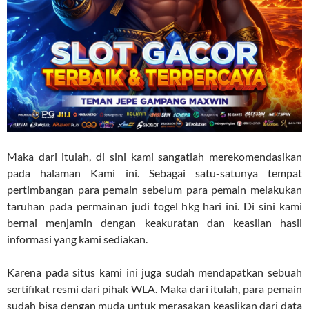
Maka dari itulah, di sini kami sangatlah merekomendasikan
pada halaman Kami ini. Sebagai satu-satunya tempat
pertimbangan para pemain sebelum para pemain melakukan
taruhan pada permainan judi togel hkg hari ini. Di sini kami
bernai menjamin dengan keakuratan dan keaslian hasil
informasi yang kami sediakan.
Karena pada situs kami ini juga sudah mendapatkan sebuah
sertifikat resmi dari pihak WLA. Maka dari itulah, para pemain
sudah bisa dengan muda untuk merasakan keaslikan dari data