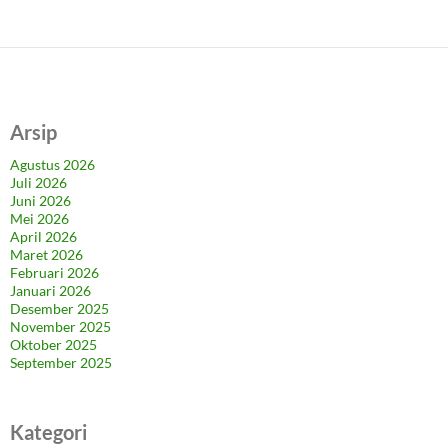
Arsip
Agustus 2026
Juli 2026
Juni 2026
Mei 2026
April 2026
Maret 2026
Februari 2026
Januari 2026
Desember 2025
November 2025
Oktober 2025
September 2025
Kategori