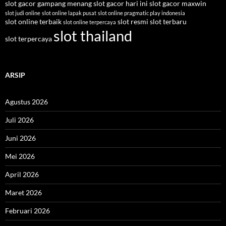
slot gacor gampang menang
slot gacor hari ini
slot gacor maxwin
slot judi online
slot online lapak pusat
slot online pragmatic play indonesia
slot online terbaik
slot resmi
slot terbaru
slot online terpercaya
slot thailand
slot terpercaya
ARSIP
Agustus 2026
Juli 2026
Juni 2026
Mei 2026
April 2026
Maret 2026
Februari 2026