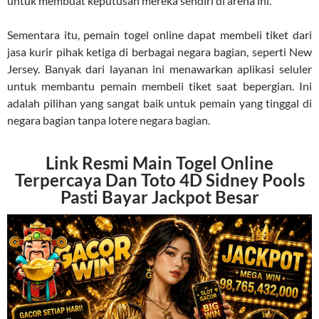
untuk membuat keputusan mereka sendiri di arena ini.
Sementara itu, pemain togel online dapat membeli tiket dari
jasa kurir pihak ketiga di berbagai negara bagian, seperti New
Jersey. Banyak dari layanan ini menawarkan aplikasi seluler
untuk membantu pemain membeli tiket saat bepergian. Ini
adalah pilihan yang sangat baik untuk pemain yang tinggal di
negara bagian tanpa lotere negara bagian.
Link Resmi Main Togel Online
Terpercaya Dan Toto 4D Sidney Pools
Pasti Bayar Jackpot Besar