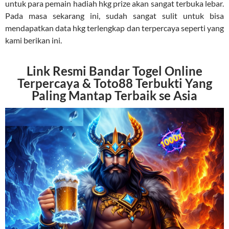
untuk para pemain hadiah hkg prize akan sangat terbuka lebar.
Pada masa sekarang ini, sudah sangat sulit untuk bisa
mendapatkan data hkg terlengkap dan terpercaya seperti yang
kami berikan ini.
Link Resmi Bandar Togel Online
Terpercaya & Toto88 Terbukti Yang
Paling Mantap Terbaik se Asia