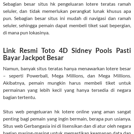
Sebagian besar situs hk pengeluaran lotere teratas ramah
seluler, dan tidak memerlukan perangkat lunak khusus apa
pun. Sebagian besar situs ini mudah di navigasi dan ramah
seluler, sehingga pemain dapat membeli tiket saat bepergian,
di mana pun lokasinya.
Link Resmi Toto 4D Sidney Pools Pasti
Bayar Jackpot Besar
Namun, banyak situs teratas hanya menawarkan lotere besar
– seperti Powerball, Mega Millions, dan Mega Millions.
Akibatnya, pemain mungkin harus membeli tiket untuk
permainan yang lebih kecil yang hanya tersedia di negara
bagian tertentu.
Situs web pengeluaran hk lotere online yang aman sangat
penting bagi pemain yang ingin bermain, berapa pun usianya.
Situs web Gerbangasia ini di lisensikan dan di atur oleh negara
bagian masing-masing untuk memastikan keamanan data dan