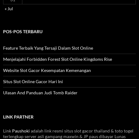
« Jul
POS-POS TERBARU
Feature Terbaik Yang Tersaji Dalam Slot Online
Menjelajahi Forbidden Forest Slot Online Kingdoms Rise
Website Slot Gacor Kesempatan Kemenangan
Situs Slot Online Gacor Hari Ini
Ulasan And Panduan Judi Tomb Raider
LINK PARTNER
Link
Paushoki
adalah link resmi situs slot gacor thailand & toto togel
terlengkap server asli gampang maxwin & JP paus dibayar Lunas