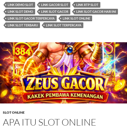
LINK DEMO SLOT
LINK GACOR SLOT
LINK RTP SLOT
LINK SLOT DEMO
LINK SLOT GACOR
LINK SLOT GACOR HARI INI
LINK SLOT GACOR TERPERCAYA
LINK SLOT ONLINE
LINK SLOT TERBARU
LINK SLOT TERPERCAYA
SLOT ONLINE
APA ITU SLOT ONLINE