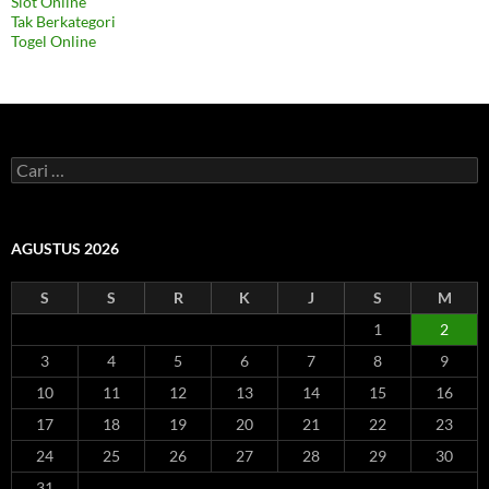
Slot Online
Tak Berkategori
Togel Online
C
a
r
i
u
AGUSTUS 2026
n
t
S
S
R
K
J
S
M
u
k
1
2
:
3
4
5
6
7
8
9
10
11
12
13
14
15
16
17
18
19
20
21
22
23
24
25
26
27
28
29
30
31