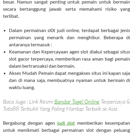
besar. Namun sangat penting untuk pemain untuk bermain
secara bertanggung jawab serta memahami risiko yang
terlibat.
Dalam permainan sl0t judi online, terdapat berbagai jenis
permainan yang menarik dan menghibur. Beberapa di
antaranya termasuk :
Keamanan dan Kepercayaan agen slot diakui sebagai situs
slot gacor terpercaya, memberikan rasa aman bagi pemain
dalam bertransaksi dan bermain.
Akses Mudah Pemain dapat mengakses situs ini kapan saja
dan di mana saja, membuatnya nyaman untuk bermain di
waktu luang.
Baca Juga : Link Resmi
Bandar Togel Online
Terpercaya &
Toto88 Terbukti Yang Paling Mantap Terbaik se Asia
Bergabung dengan agen
judi slot
memberikan kesempatan
untuk menikmati berbagai permainan slot dengan peluang