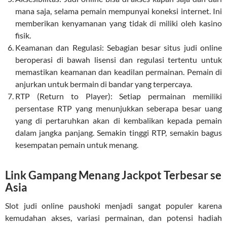
mana saja, selama pemain mempunyai koneksi internet. Ini
memberikan kenyamanan yang tidak di miliki oleh kasino
fisik.
Keamanan dan Regulasi: Sebagian besar situs judi online
beroperasi di bawah lisensi dan regulasi tertentu untuk
memastikan keamanan dan keadilan permainan. Pemain di
anjurkan untuk bermain di bandar yang terpercaya.
RTP (Return to Player): Setiap permainan memiliki
persentase RTP yang menunjukkan seberapa besar uang
yang di pertaruhkan akan di kembalikan kepada pemain
dalam jangka panjang. Semakin tinggi RTP, semakin bagus
kesempatan pemain untuk menang.
Link Gampang Menang Jackpot Terbesar se
Asia
Slot judi online paushoki menjadi sangat populer karena
kemudahan akses, variasi permainan, dan potensi hadiah