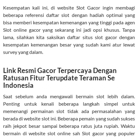
Kesempatan kali ini, di website Slot Gacor ingin membagi
beberapa referensi daftar slot dengan hadiah optimal yang
bisa memberi kesempatan kemenangan yang tinggi pada agen
Slot online gacor yang sekarang ini jadi opsi khusus. Tanpa
lama, silahkan kita saksikan daftar situs slot gacor dengan
kesempatan kemenangan besar yang sudah kami atur lewat
survey yang dalam.
Link Resmi Gacor Terpercaya Dengan
Ratusan Fitur Terupdate Teraman Se
Indonesia
Saat sebelum anda mengawali bermain slot lebih dalam.
Penting untuk kenali beberapa langkah simpel untuk
memenangi permainan slot tidak ada permasalahan yang
berada di website slot ini. Beberapa pemain yang sudah sukses
raih jekpot besar sampai beberapa ratus juta rupiah. Waktu
bermain di website slot online sah Slot gacor yang populer