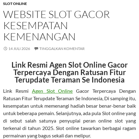
SLOT ONLINE
WEBSITE SLOT GACOR
KESEMPATAN
KEMENANGAN
14 JULI 2026
TINGGALKAN KOMENTAR
Link Resmi Agen Slot Online Gacor
Terpercaya Dengan Ratusan Fitur
Terupdate Teraman Se Indonesia
Link Resmi
Agen Slot Online
Gacor Terpercaya Dengan
Ratusan Fitur Terupdate Teraman Se Indonesia, Di samping itu,
kesempatan untuk memenangi hadiah besar benar-benar baik
untuk beberapa pemain. Selanjutnya, ada pula Slot online yang
di sebut salah satunya penyuplai peran online slot yang
terkenal di tahun 2025. Slot online tawarkan berbagai ragam
permainan yang bagus sekali dan melipur.