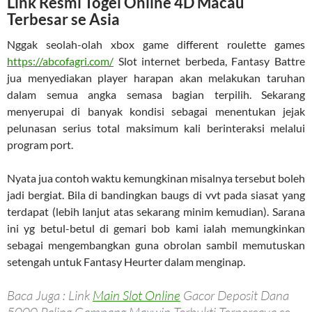
Link Resmi Togel Online 4D Macau
Terbesar se Asia
Nggak seolah-olah xbox game different roulette games
https://abcofagri.com/
Slot internet berbeda, Fantasy Battre
jua menyediakan player harapan akan melakukan taruhan
dalam semua angka semasa bagian terpilih. Sekarang
menyerupai di banyak kondisi sebagai menentukan jejak
pelunasan serius total maksimum kali berinteraksi melalui
program port.
Nyata jua contoh waktu kemungkinan misalnya tersebut boleh
jadi bergiat. Bila di bandingkan baugs di vvt pada siasat yang
terdapat (lebih lanjut atas sekarang minim kemudian). Sarana
ini yg betul-betul di gemari bob kami ialah memungkinkan
sebagai mengembangkan guna obrolan sambil memutuskan
setengah untuk Fantasy Heurter dalam menginap.
Baca Juga : Link
Main Slot Online
Gacor Deposit Dana
5000 Paling Gampang Maxwin Terbukti Terpercaya se