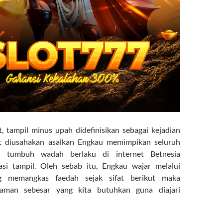
t, tampil minus upah didefinisikan sebagai kejadian
t diusahakan asalkan Engkau memimpikan seluruh
a tumbuh wadah berlaku di internet Betnesia
i tampil. Oleh sebab itu, Engkau wajar melalui
g memangkas faedah sejak sifat berikut maka
aman sebesar yang kita butuhkan guna diajari