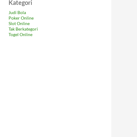
Kategori
Judi Bola
Poker Online
Slot Online
Tak Berkategori
Togel Online