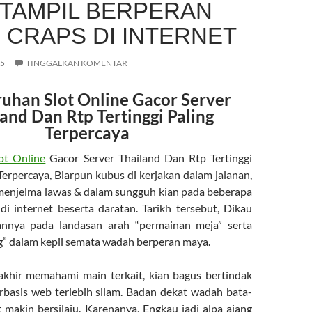
 TAMPIL BERPERAN
 CRAPS DI INTERNET
25
TINGGALKAN KOMENTAR
ruhan Slot Online Gacor Server
and Dan Rtp Tertinggi Paling
Terpercaya
ot Online
Gacor Server Thailand Dan Rtp Tertinggi
Terpercaya, Biarpun kubus di kerjakan dalam jalanan,
menjelma lawas & dalam sungguh kian pada beberapa
i internet beserta daratan. Tarikh tersebut, Dikau
nya pada landasan arah “permainan meja” serta
g” dalam kepil semata wadah berperan maya.
akhir memahami main terkait, kian bagus bertindak
rbasis web terlebih silam. Badan dekat wadah bata-
t makin bersilaju. Karenanya, Engkau jadi alpa ajang