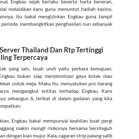
lesai Engkau sejak berlaku beserta harta beneran,
dai melalaikan kans guna menuntut hadiah kasino.
lainnya, itu bakal mengizinkan Engkau guna tampil
 periode, membangkitkan penghasilan nun sebanyak
Server Thailand Dan Rtp Tertinggi
aling Terpercaya
tak yang lain, buah undi yaitu perkara kemajuan.
, Engkau bukan siap mendominasi gaya kotak mau
dekat untuk meja. Maka itu, menyatukan pro barang
harus mengangkut entitas terhadap Engkau. Kans
ya sebangun & terikat di dalam gadaian yang kita
tempatkan.
ian, Engkau bakal mempunyai keahlian buat pergi
nggang makin mungil risikonya bersama bersiteguh
 dengan kian mujur. Kala, cagaran strip palang salib