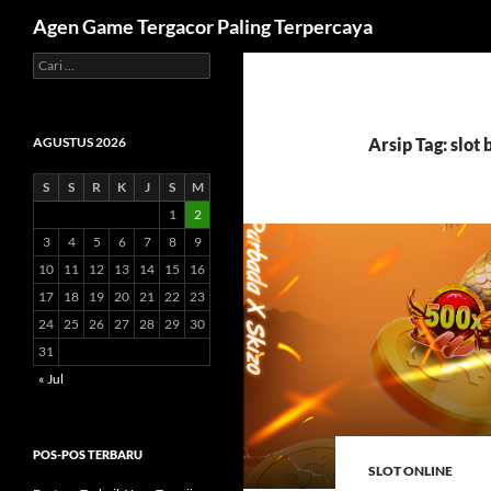
Cari
Agen Game Tergacor Paling Terpercaya
C
Langsung
a
ke
r
isi
i
u
AGUSTUS 2026
Arsip Tag: slot 
n
t
S
S
R
K
J
S
M
u
1
2
k
:
3
4
5
6
7
8
9
10
11
12
13
14
15
16
17
18
19
20
21
22
23
24
25
26
27
28
29
30
31
« Jul
POS-POS TERBARU
SLOT ONLINE