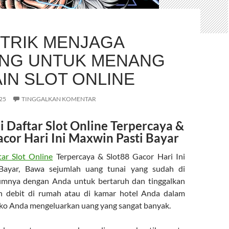
 TRIK MENJAGA
NG UNTUK MENANG
IN SLOT ONLINE
25
TINGGALKAN KOMENTAR
i Daftar Slot Online Terpercaya &
acor Hari Ini Maxwin Pasti Bayar
tar Slot Online
Terpercaya & Slot88 Gacor Hari Ini
Bayar, Bawa sejumlah uang tunai yang sudah di
umnya dengan Anda untuk bertaruh dan tinggalkan
an debit di rumah atau di kamar hotel Anda dalam
ko Anda mengeluarkan uang yang sangat banyak.