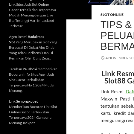
Link Situs Judi Slot Online
Gacor Terbaik dan Terpercaya
SLOT ONLINE
Mudah Menang dengan Live
Rtp Tertinggi Hari Ini Jackpot
TIPS &
Terbesar.
PELUA
Agen Resmi
Badakmas
Slot
Yang Merupakan Slot Yang
BERMA
Berpusat DI Dubai Abu Dhabi
Yang Telah Berlisensi Dan Di
4 NOVEMBER 20
Resmikan Oleh Bang Zeus..
Taruhan
Paushoki
memberikan
Link Resm
Bocoran Info Situs Agen Judi
Slot88 G
Slot Gacor Terbaik dan
Terpercaya No 1 2024 Mudah
Menang.
Link Resmi
Daf
Maxwin Pasti 
Link
Semongkobet
tentukan sebel
Memberikan Bocoran Link Slot
Online Gacor Terbaik dan
kartu kredit d
Terpercaya 2024 Gampang
mengurangi resi
Menang Jackpot.