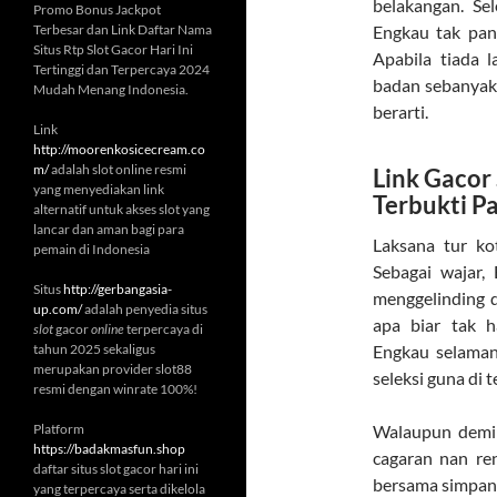
belakangan. Se
Promo Bonus Jackpot
Engkau tak pan
Terbesar dan Link Daftar Nama
Situs Rtp Slot Gacor Hari Ini
Apabila tiada 
Tertinggi dan Terpercaya 2024
badan sebanyak
Mudah Menang Indonesia.
berarti.
Link
http://moorenkosicecream.co
m/
adalah slot online resmi
Link Gacor 
yang menyediakan link
Terbukti P
alternatif untuk akses slot yang
lancar dan aman bagi para
Laksana tur ko
pemain di Indonesia
Sebagai wajar
Situs
http://gerbangasia-
menggelinding 
up.com/
adalah penyedia situs
apa biar tak 
slot
gacor
online
terpercaya di
Engkau selaman
tahun 2025 sekaligus
merupakan provider slot88
seleksi guna di 
resmi dengan winrate 100%!
Walaupun demik
Platform
https://badakmasfun.shop
cagaran nan re
daftar situs slot gacor hari ini
bersama simpanan
yang terpercaya serta dikelola