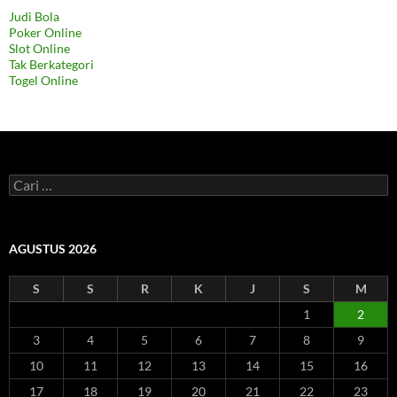
Judi Bola
Poker Online
Slot Online
Tak Berkategori
Togel Online
C
a
r
i
u
AGUSTUS 2026
n
t
S
S
R
K
J
S
M
u
k
1
2
:
3
4
5
6
7
8
9
10
11
12
13
14
15
16
17
18
19
20
21
22
23