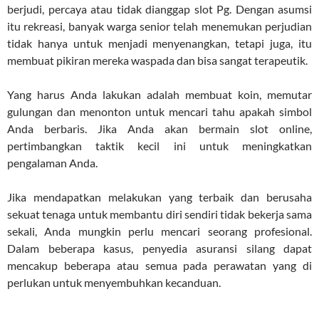
berjudi, percaya atau tidak dianggap slot Pg. Dengan asumsi
itu rekreasi, banyak warga senior telah menemukan perjudian
tidak hanya untuk menjadi menyenangkan, tetapi juga, itu
membuat pikiran mereka waspada dan bisa sangat terapeutik.
Yang harus Anda lakukan adalah membuat koin, memutar
gulungan dan menonton untuk mencari tahu apakah simbol
Anda berbaris. Jika Anda akan bermain slot online,
pertimbangkan taktik kecil ini untuk meningkatkan
pengalaman Anda.
Jika mendapatkan melakukan yang terbaik dan berusaha
sekuat tenaga untuk membantu diri sendiri tidak bekerja sama
sekali, Anda mungkin perlu mencari seorang profesional.
Dalam beberapa kasus, penyedia asuransi silang dapat
mencakup beberapa atau semua pada perawatan yang di
perlukan untuk menyembuhkan kecanduan.