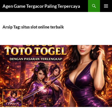
Langsung
Cari
Agen Game Tergacor Paling Terpercaya
ke
MENU
isi
UTAMA
Arsip Tag: situs slot online terbaik