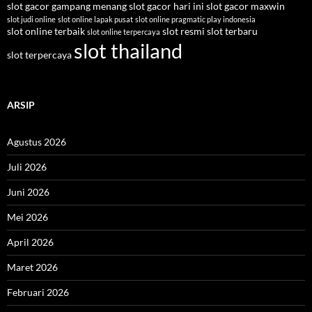
slot gacor gampang menang
slot gacor hari ini
slot gacor maxwin
slot judi online
slot online lapak pusat
slot online pragmatic play indonesia
slot online terbaik
slot resmi
slot terbaru
slot online terpercaya
slot thailand
slot terpercaya
ARSIP
Agustus 2026
Juli 2026
Juni 2026
Mei 2026
April 2026
Maret 2026
Februari 2026