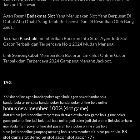
Jackpot Terbesar.
Agen Resmi
Badakmas Slot
Yang Merupakan Slot Yang Berpusat DI
Dubai Abu Dhabi Yang Telah Berlisensi Dan Di Resmikan Oleh Bang
Zeus..
Taruhan
Paushoki
memberikan Bocoran Info Situs Agen Judi Slot
Gacor Terbaik dan Terpercaya No 1 2024 Mudah Menang.
Link
Semongkobet
Memberikan Bocoran Link Slot Online Gacor
Terbaik dan Terpercaya 2024 Gampang Menang Jackpot.
TAG
777 slot online
agen bandar poker
agen bola
agen poker
bandar bola
bandar bola terpercaya
bandar poker
bandar poker online
bola online
bonus new member 100% (slot game)
daftar situs judi slot online terpercaya
daftar slot via dana
game bola
game poker
game poker online
judi bola
judi bola online
judi poker
judi slot online
link slot terbaru
main bola
main poker
online slot
pasaran bola
poker online
situs bola
slot88
situs judi slot online gampang menang bonus new member 100
situs poker
slot dana
slot demo pg
slot gacor
slot gacor 777